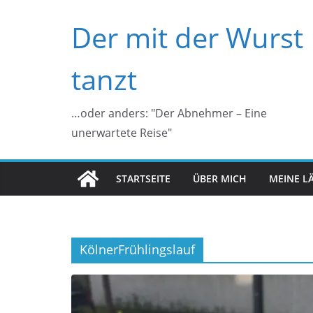
Zum
Der mit der Wurst
Inhalt
springen
tanzt
…oder anders: "Der Abnehmer – Eine
unerwartete Reise"
STARTSEITE
ÜBER MICH
MEINE L
KölnerFrühlingslauf