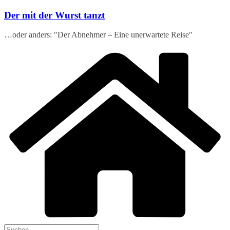
Zum
Der mit der Wurst tanzt
Inhalt
springen
…oder anders: "Der Abnehmer – Eine unerwartete Reise"