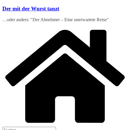
Zum
Der mit der Wurst tanzt
Inhalt
springen
…oder anders: "Der Abnehmer – Eine unerwartete Reise"