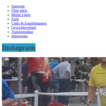
Startseite
Über mich
Meine Läufe
Ziele
Links & Empfehlungen
Gewichtsverlauf
Trainingspläne
Impressum
Instagram