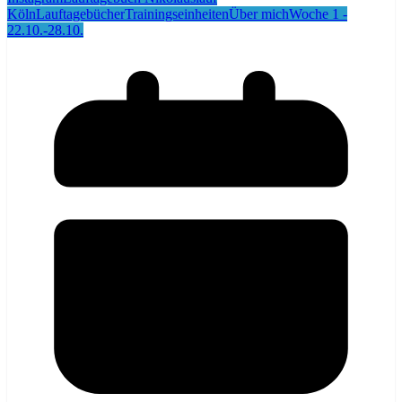
Köln
Lauftagebücher
Trainingseinheiten
Über mich
Woche 1 -
22.10.-28.10.