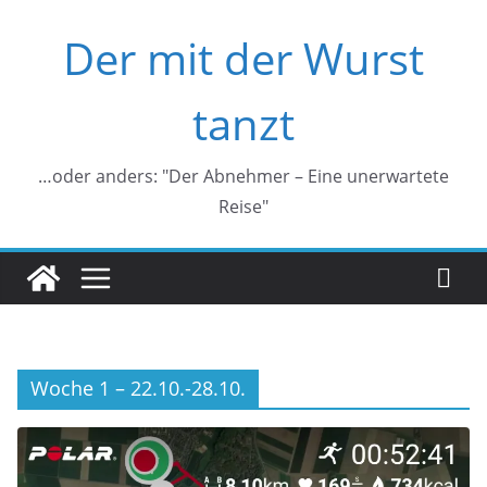
Zum
Der mit der Wurst
Inhalt
springen
tanzt
…oder anders: "Der Abnehmer – Eine unerwartete
Reise"
Woche 1 – 22.10.-28.10.