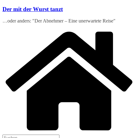
Zum
Der mit der Wurst tanzt
Inhalt
springen
…oder anders: "Der Abnehmer – Eine unerwartete Reise"