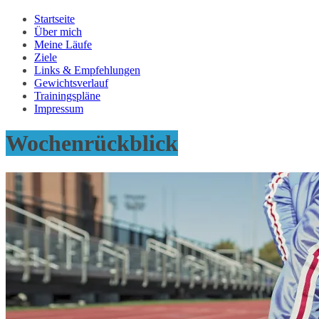
Startseite
Über mich
Meine Läufe
Ziele
Links & Empfehlungen
Gewichtsverlauf
Trainingspläne
Impressum
Wochenrückblick