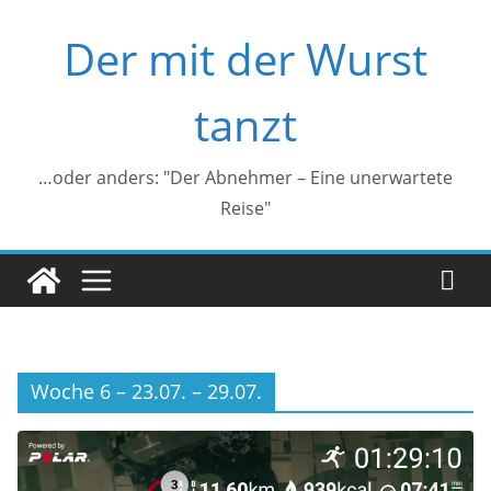
Zum
Der mit der Wurst
Inhalt
springen
tanzt
…oder anders: "Der Abnehmer – Eine unerwartete
Reise"
Woche 6 – 23.07. – 29.07.