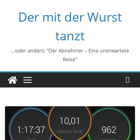
Zum
Der mit der Wurst
Inhalt
springen
tanzt
…oder anders: "Der Abnehmer – Eine unerwartete
Reise"