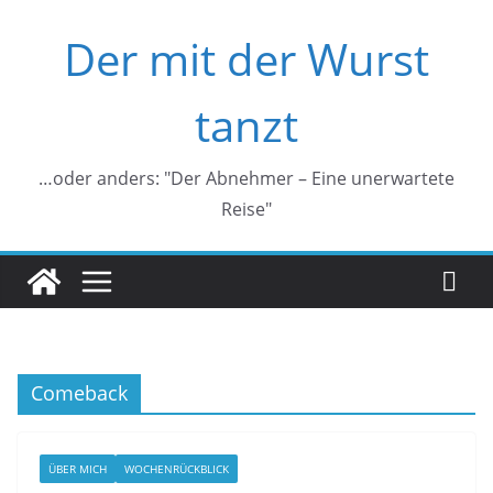
Zum
Der mit der Wurst
Inhalt
springen
tanzt
…oder anders: "Der Abnehmer – Eine unerwartete
Reise"
Comeback
ÜBER MICH
WOCHENRÜCKBLICK