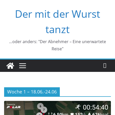
Zum
Der mit der Wurst
Inhalt
springen
tanzt
…oder anders: "Der Abnehmer – Eine unerwartete
Reise"
Woche 1 – 18.06.-24.06