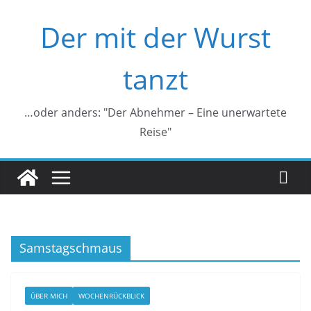
Zum
Der mit der Wurst
Inhalt
springen
tanzt
…oder anders: "Der Abnehmer – Eine unerwartete
Reise"
Samstagschmaus
ÜBER MICH
WOCHENRÜCKBLICK