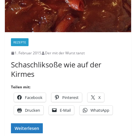
REZEPTE
1. Februar 2015
Der mit der Wurst tanzt
Schaschliksoße wie auf der
Kirmes
Teilen mit:
Facebook
Pinterest
X
Drucken
E-Mail
WhatsApp
Weiterlesen