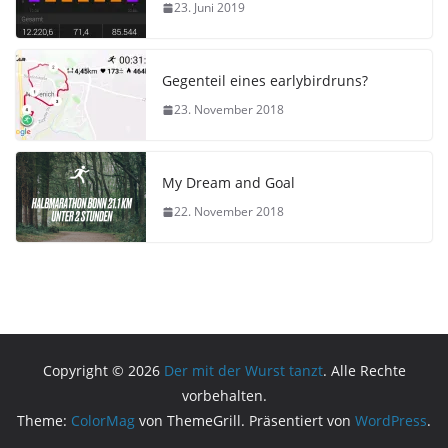
23. Juni 2019
Gegenteil eines earlybirdruns?
23. November 2018
My Dream and Goal
22. November 2018
Copyright © 2026
Der mit der Wurst tanzt
. Alle Rechte
vorbehalten.
Theme:
ColorMag
von ThemeGrill. Präsentiert von
WordPress
.