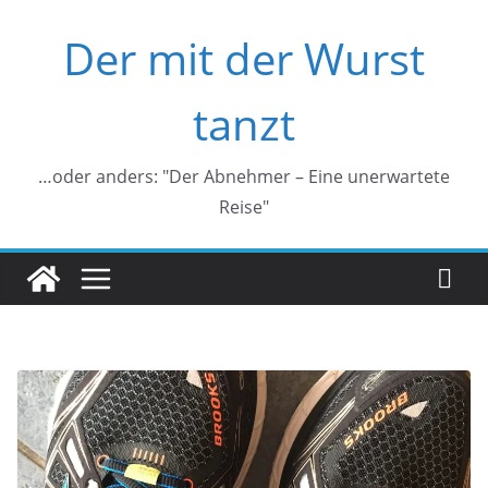
Zum
Der mit der Wurst
Inhalt
springen
tanzt
…oder anders: "Der Abnehmer – Eine unerwartete
Reise"