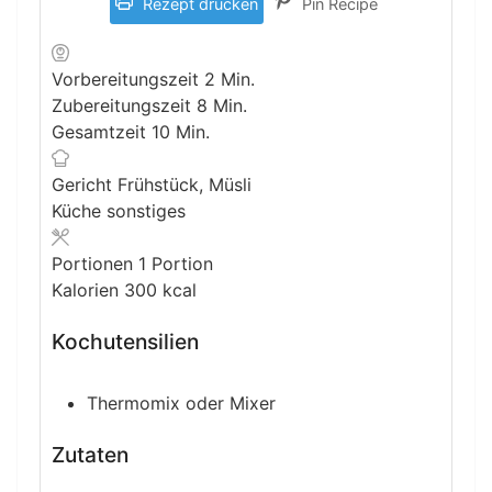
Rezept drucken
Pin Recipe
Minuten
Vorbereitungszeit
2
Min.
Minuten
Zubereitungszeit
8
Min.
Minuten
Gesamtzeit
10
Min.
Gericht
Frühstück, Müsli
Küche
sonstiges
Portionen
1
Portion
Kalorien
300
kcal
Kochutensilien
Thermomix oder Mixer
Zutaten