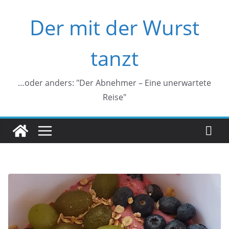
Zum
Der mit der Wurst
Inhalt
springen
tanzt
…oder anders: "Der Abnehmer – Eine unerwartete
Reise"