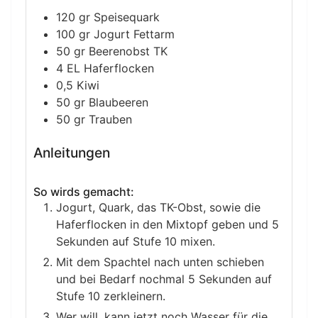
120
gr
Speisequark
100
gr
Jogurt
Fettarm
50
gr
Beerenobst
TK
4
EL
Haferflocken
0,5
Kiwi
50
gr
Blaubeeren
50
gr
Trauben
Anleitungen
So wirds gemacht:
Jogurt, Quark, das TK-Obst, sowie die
Haferflocken in den Mixtopf geben und 5
Sekunden auf Stufe 10 mixen.
Mit dem Spachtel nach unten schieben
und bei Bedarf nochmal 5 Sekunden auf
Stufe 10 zerkleinern.
Wer will, kann jetzt noch Wasser für die