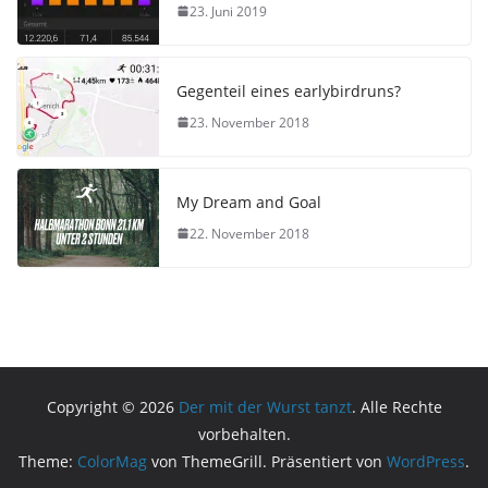
23. Juni 2019
Gegenteil eines earlybirdruns?
23. November 2018
My Dream and Goal
22. November 2018
Copyright © 2026
Der mit der Wurst tanzt
. Alle Rechte
vorbehalten.
Theme:
ColorMag
von ThemeGrill. Präsentiert von
WordPress
.