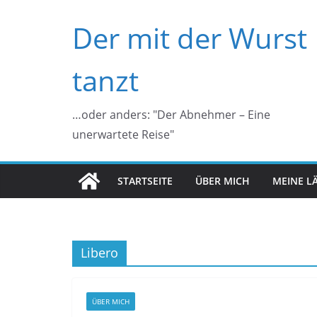
Zum
Der mit der Wurst
Inhalt
springen
tanzt
…oder anders: "Der Abnehmer – Eine
unerwartete Reise"
STARTSEITE
ÜBER MICH
MEINE L
Libero
ÜBER MICH