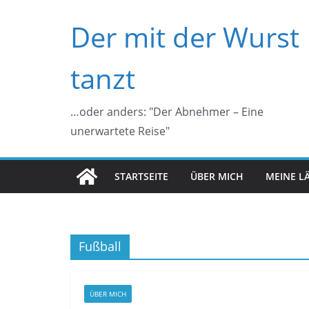
Zum
Der mit der Wurst
Inhalt
springen
tanzt
…oder anders: "Der Abnehmer – Eine
unerwartete Reise"
STARTSEITE
ÜBER MICH
MEINE L
Fußball
ÜBER MICH